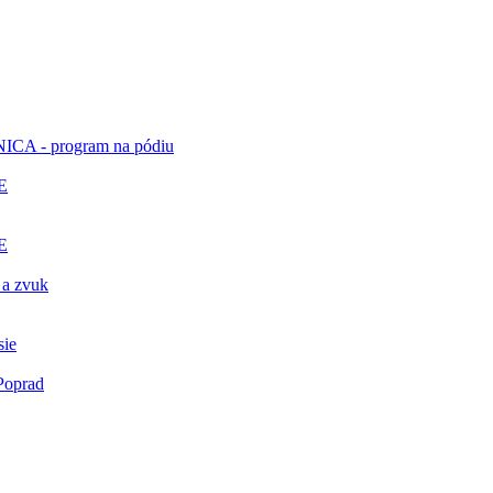
ICA - program na pódiu
E
E
 a zvuk
sie
Poprad