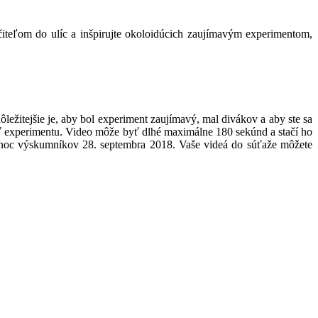
čiteľom do ulíc a inšpirujte okoloidúcich zaujímavým experimentom,
ležitejšie je, aby bol experiment zaujímavý, mal divákov a aby ste sa
asť experimentu. Video môže byť dlhé maximálne 180 sekúnd a stačí ho
u noc výskumníkov 28. septembra 2018. Vaše videá do súťaže môžete