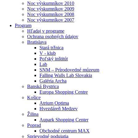
Noc výskumníkov 2010
Noc výskumníkov 2009
Noc výskumníkov 2008
Noc výskumníkov 2007
Program
Hľadaj v programe
Ochrana osobných údajov
Bratislava
Stará tržnica
V - klub
Poľský inštitút
Lab
SNM – Prírodovedné múzeum
Falling Walls Lab Slovakia
Galéria Archa
Banská Bystrica
Europa Shopping Centre
Košice
Atrium Optima
Hvezdáreň Medzev
Žilina
Aupark Shopping Center
Poprad
Obchodné centrum MAX
Sprievodné podujatia