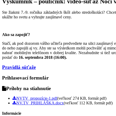
Výskumník – pouličník: video-súťaž Noci
Ste žiakmi 7.-9. ročníka základných škôl alebo stredoškoláci? Chc
ukážte ho svetu a vyhrajte zaujímavé ceny.
Ako sa zapojiť?
Stačí, ak pod dozorom vášho učiteľa predvediete na ulici zaujímavý e
do neho zapojili aj vy. Aby ste sa výsledkom mohli pochváliť aj mim
nahrať mobilným telefónom v dobrej kvalite. Nezabudnite si tiež 
poslať do
16. septembra 2018 (16:00).
Pravidlá súťaže
Prihlasovací formulár
Prílohy na stiahnutie
NVTV_propozície-1.pdf
(veľkosť 274 KB, formát pdf)
NV.TV_PRIHLÁŠKA.docx
(veľkosť 112 KB, formát pdf)
Informácie