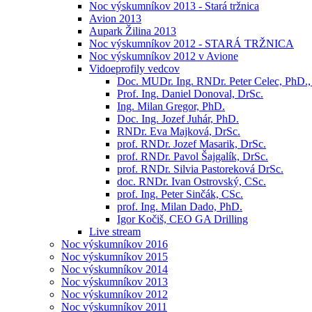
Noc výskumníkov 2013 - Stará tržnica
Avion 2013
Aupark Žilina 2013
Noc výskumníkov 2012 - STARÁ TRŽNICA
Noc výskumníkov 2012 v Avione
Vidoeprofily vedcov
Doc. MUDr. Ing. RNDr. Peter Celec, PhD
Prof. Ing. Daniel Donoval, DrSc.
Ing. Milan Gregor, PhD.
Doc. Ing. Jozef Juhár, PhD.
RNDr. Eva Majková, DrSc.
prof. RNDr. Jozef Masarik, DrSc.
prof. RNDr. Pavol Šajgalík, DrSc.
prof. RNDr. Silvia Pastoreková DrSc.
doc. RNDr. Ivan Ostrovský, CSc.
prof. Ing. Peter Sinčák, CSc.
prof. Ing. Milan Dado, PhD.
Igor Kočiš, CEO GA Drilling
Live stream
Noc výskumníkov 2016
Noc výskumníkov 2015
Noc výskumníkov 2014
Noc výskumníkov 2013
Noc výskumníkov 2012
Noc výskumníkov 2011