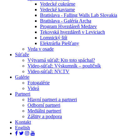
Vedecké cukrárne
Vedecké kaviarne
Bratislava - Falling Walls Lab Slovakia
Bratislava - Galéria Archa
Program Hvezdáreň Medzev
Tekovská hvezdáreň v Leviciach
Lomnický štít
Elektrárňa Piešťany
Veda v osade
Súťaže
Výtvarná súťaž: Kto toto spáchal?
Video-súťaž: Výskumník – pouličník
Video-súťaž: NV.TV
Galérie
Fotogalérie
Videá
Partneri
Hlavní partneri a partneri
Odborní partneri
Mediálni partneri
Záštity a podpora
Kontakt
English