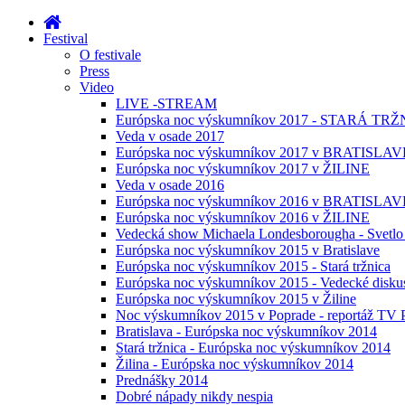
Festival
O festivale
Press
Video
LIVE -STREAM
Európska noc výskumníkov 2017 - STARÁ TRŽN
Veda v osade 2017
Európska noc výskumníkov 2017 v BRATISLAV
Európska noc výskumníkov 2017 v ŽILINE
Veda v osade 2016
Európska noc výskumníkov 2016 v BRATISLAV
Európska noc výskumníkov 2016 v ŽILINE
Vedecká show Michaela Londesborougha - Svetlo
Európska noc výskumníkov 2015 v Bratislave
Európska noc výskumníkov 2015 - Stará tržnica
Európska noc výskumníkov 2015 - Vedecké disku
Európska noc výskumníkov 2015 v Žiline
Noc výskumníkov 2015 v Poprade - reportáž TV 
Bratislava - Európska noc výskumníkov 2014
Stará tržnica - Európska noc výskumníkov 2014
Žilina - Európska noc výskumníkov 2014
Prednášky 2014
Dobré nápady nikdy nespia