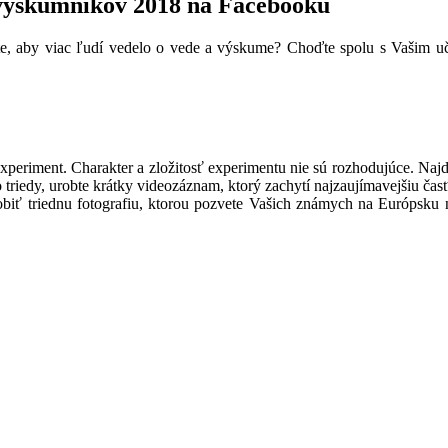
 výskumníkov 2018 na Facebooku
ete, aby viac ľudí vedelo o vede a výskume? Choďte spolu s Vašim u
xperiment. Charakter a zložitosť experimentu nie sú rozhodujúce. Najdô
o triedy, urobte krátky videozáznam, ktorý zachytí najzaujímavejšiu č
urobiť triednu fotografiu, ktorou pozvete Vašich známych na Európsk